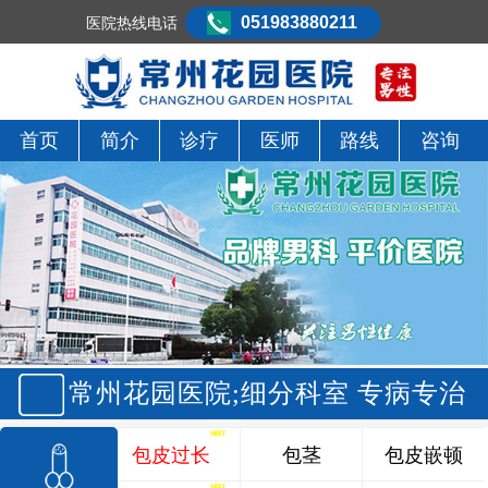
051983880211
医院热线电话
首页
简介
诊疗
医师
路线
咨询
常州花园医院;细分科室 专病专治
包皮过长
包茎
包皮嵌顿