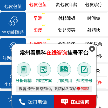
包皮包茎
割包皮年龄
包皮诊疗
包皮包茎
早泄
射精障碍
时间短
阳痿
勃起障碍
射精快
性功能障碍
前列腺炎
前列腺痛
尿频尿急
前列腺增生
排尿不畅
夜尿增多
前列腺疾病
龟头炎
睾丸炎
尿道炎
尿相关
泌尿感染
了解更多
生殖感染
死精
少精
弱精