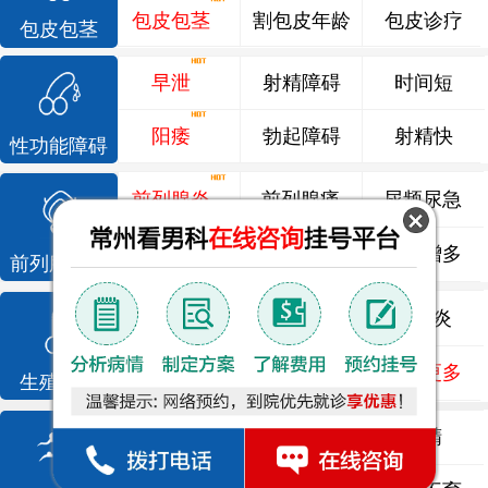
包皮包茎
割包皮年龄
包皮诊疗
包皮包茎
早泄
射精障碍
时间短
阳痿
勃起障碍
射精快
性功能障碍
前列腺炎
前列腺痛
尿频尿急
前列腺增生
排尿不畅
夜尿增多
前列腺疾病
龟头炎
睾丸炎
尿道炎
尿相关
泌尿感染
了解更多
生殖感染
死精
少精
弱精