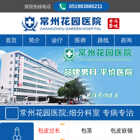
051983880211
医院热线电话
首页
简介
诊疗
医师
路线
咨询
常州花园医院;细分科室 专病专治
包皮过长
包茎
包皮嵌顿