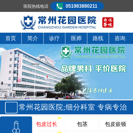
051983880211
医院热线电话
首页
简介
诊疗
医师
路线
咨询
常州花园医院;细分科室 专病专治
包皮过长
包茎
包皮嵌顿