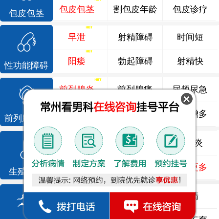
包皮包茎
割包皮年龄
包皮诊疗
包皮包茎
早泄
射精障碍
时间短
阳痿
勃起障碍
射精快
性功能障碍
前列腺炎
前列腺痛
尿频尿急
前列腺增生
排尿不畅
夜尿增多
前列腺疾病
龟头炎
睾丸炎
尿道炎
尿相关
泌尿感染
了解更多
生殖感染
死精
少精
弱精